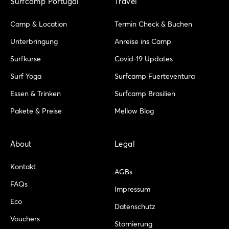
t
e
e
t
p
Surfcamp Portugal
Travel
a
b
o
u
a
g
o
b
d
Camp & Location
Termin Check & Buchen
r
o
e
v
a
k
i
Unterbringung
Anreise ins Camp
m
-
s
Surfkurse
Covid-19 Updates
f
o
r
Surf Yoga
Surfcamp Fuerteventura
Essen & Trinken
Surfcamp Brasilien
Pakete & Preise
Mellow Blog
About
Legal
Kontakt
AGBs
FAQs
Impressum
Eco
Datenschutz
Vouchers
Stornierung