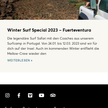
Winter Surf Special 2023 – Fuerteventura
Die legendäre Surf Safari mit den Coaches aus unserem
Surfcamp in Portugal. Von 24.01. bis 12.03. 2023 sind wir für
dich auf der Insel. Auch im kommenden Winter entflieht die
Mellow-Crew wieder den
WEITERLESEN »
I
F
V
Y
T
n
a
i
o
r
s
c
m
u
i