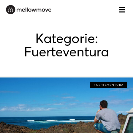
Zum
Inhalt
springen
Kategorie:
Fuerteventura
FUERTEVENTURA