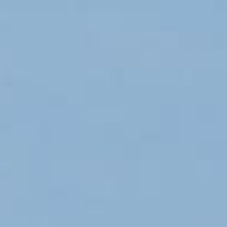
frühstück
surfkurse:
Frühstück + Lunchpaket
Anfänger bis Fortgeschritten
6 Tage / Woche
(außer Apartments)
Ohne Surfkurs:
---
Surf Taxi
abends Selbstversorger