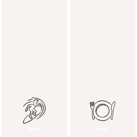
wohnen:
Corralejo
Fuerteventura
2er Zimmer
Mehrbettzimmer
ganzjährig geöffnet
Apartments
surfen
Essen